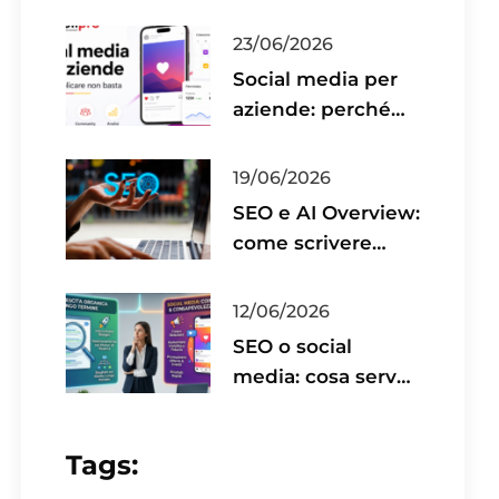
dell’intelligenza
artificiale
23/06/2026
Social media per
aziende: perché
pubblicare non
basta
19/06/2026
SEO e AI Overview:
come scrivere
contenuti utili per
il 2026
12/06/2026
SEO o social
media: cosa serve
davvero alla tua
azienda?
Tags: