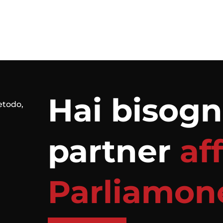
Hai bisogn
metodo,
partner
af
Parliamon