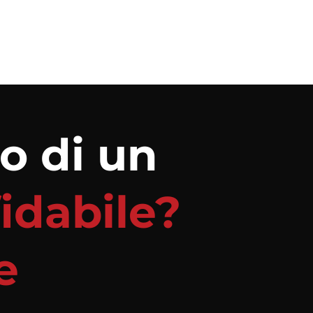
o di un
fidabile?
e