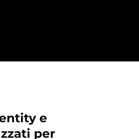
ntity e
izzati per