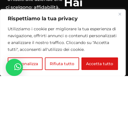
Hai
ci scelgono: affidabilità,
bisogno
metodo, risultati.
Rispettiamo la tua privacy
di un
Utilizziamo i cookie per migliorare la tua esperienza di
navigazione, offrirti annunci o contenuti personalizzati
partner
e analizzare il nostro traffico. Cliccando su "Accetta
tutti", acconsenti all'utilizzo dei cookie.
affidabile
Personalizza
Rifiuta tutto
Accetta tutto
?
Parliamon
e
Contattaci Ora!