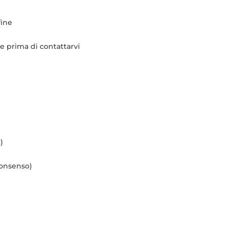
fine
 prima di contattarvi
)
consenso)