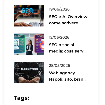
pubblicare non
basta
19/06/2026
SEO e AI Overview:
come scrivere
contenuti utili per
il 2026
12/06/2026
SEO o social
media: cosa serve
davvero alla tua
azienda?
28/05/2026
Web agency
Napoli: sito, brand
e social coordinati
Tags: