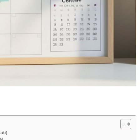
ati)
al