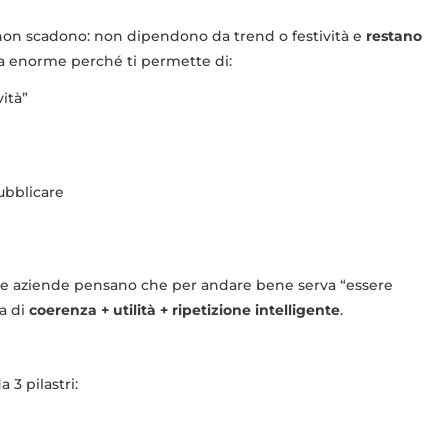
on scadono: non dipendono da trend o festività e
restano
a enorme perché ti permette di:
ità”
ubblicare
ante aziende pensano che per andare bene serva “essere
ia di
coerenza + utilità + ripetizione intelligente
.
)
 3 pilastri: